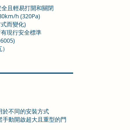
安全且輕易打開和關閉
km/h (320Pa)
式而變化)
所有現行安全標準
6005)
瓦）
，用於不同的安裝方式
輕鬆手動開啟超大且重型的門
m