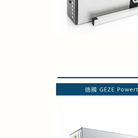
德國 GEZE Powert