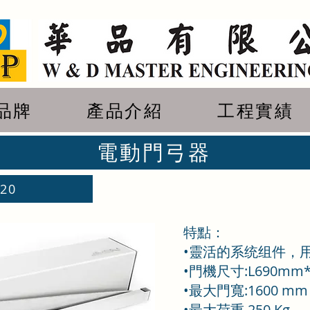
品牌
產品介紹
工程實績
電動門弓器
20
特點：
•靈活的系统组件，
•門機尺寸:L690mm
•最大門寬:1600 mm
•最大荷重 250 Kg