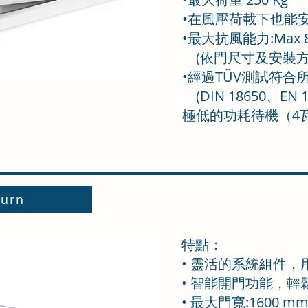
•在風壓荷載下也能
•最大抗風能力:Max 80
(依門尺寸及安裝方
•經過TÜV測試符合
(DIN 18650、EN 1
極低的功耗待機（4
urn
特點：
• 靈活的系統組件
• 智能開門功能，
• 最大門寬:1600 m