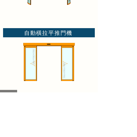
自動橫拉平推門機
​華品有限公司
​台北市長泰街308巷13號1樓